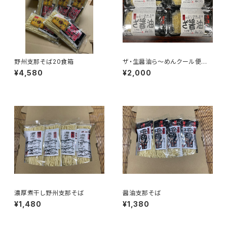
野州支那そば20食箱
ザ・生醤油ら〜めんクール便 4
パック 8食
¥4,580
¥2,000
濃厚煮干し野州支那そば
醤油支那そば
¥1,480
¥1,380