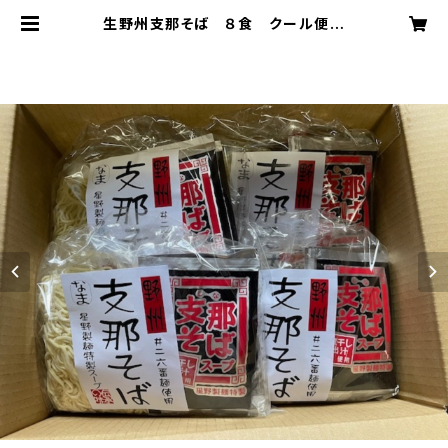
生野州支那そば ８食 クール便発
送 賞味期限 発送日より冷蔵１４日
になります。 | hoshinoya