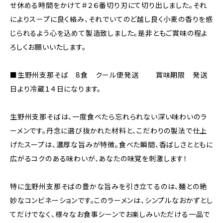
せ休める時間をかけて＃２６番切り刃にて切り出しました。それ
によりスープに良く絡み、それでいてのど越し良く小麦の香りを感
じられるよう心を込めて製造致しました。是非ともご賞味の程よ
ろしくお願いいたします。
■生野州支那そば 8食 クール便発送 賞味期限 発送
日より冷蔵１４日になります。
生野州支那そばは、一度食べたら忘れられない深い味わいのラ
ーメンです。丹念に選び抜かれた材料と、こだわりの製法で仕上
げたスープは、濃厚な旨みが特徴。食べた瞬間、香ばしさとともに
広がるコクのある味わいが、あなたの味覚を刺激します！
特に生野州支那そばの豊かな旨みを引き立てるのは、麺との絶
妙なコンビネーションです。このラーメンは、シンプルなおかずとし
てだけでなく、様々なお食事シーンでお楽しみいただける一品で