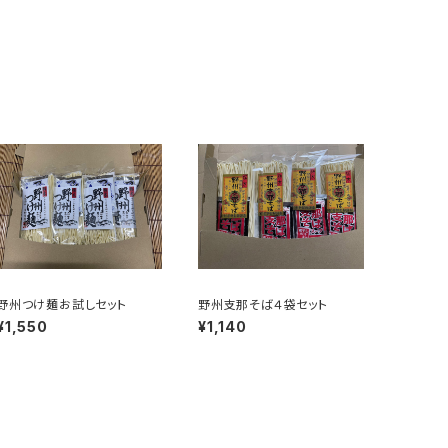
野州つけ麺お試しセット
野州支那そば４袋セット
¥1,550
¥1,140